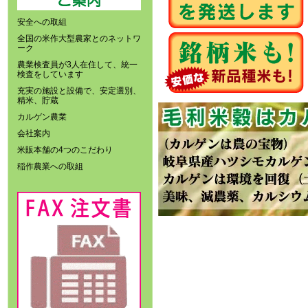
安全への取組
全国の米作大型農家とのネットワ
ーク
農業検査員が3人在住して、統一
検査をしています
充実の施設と設備で、安定選別、
精米、貯蔵
カルゲン農業
会社案内
米販本舗の4つのこだわり
稲作農業への取組