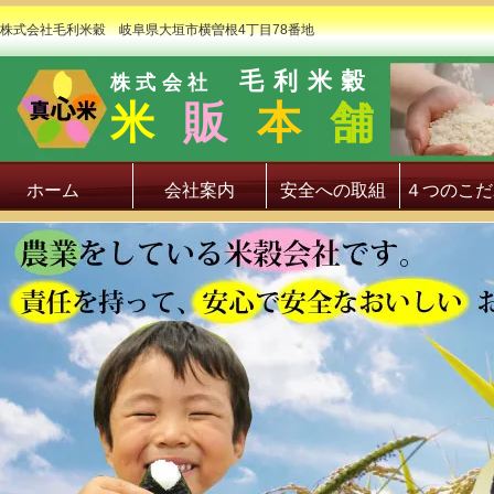
株式会社毛利米穀 岐阜県大垣市横曽根4丁目78番地
毛利米穀
株式会社
米
販
本
舗
ホーム
会社案内
安全への取組
４つのこだ