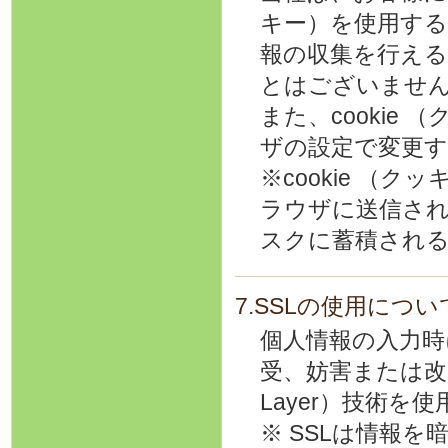
キー）を使用す
報の収集を行え
とはございませ
また、cooki
ザの設定で変更
※cookie 
ラウザに送信さ
スクに蓄積され
7.SSLの使用につい
個人情報の入力
受、妨害または改ざん
Layer）技術を
※ SSLは情報