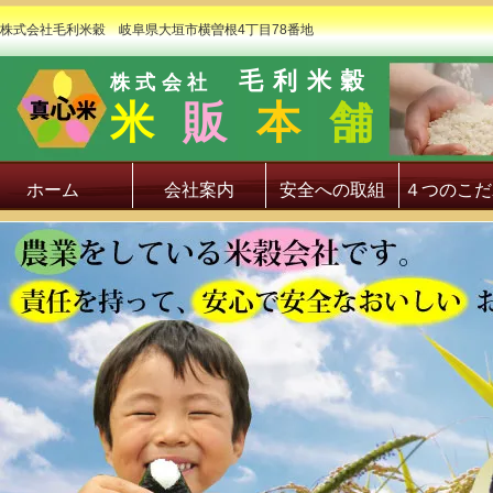
株式会社毛利米穀 岐阜県大垣市横曽根4丁目78番地
毛利米穀
株式会社
米
販
本
舗
ホーム
会社案内
安全への取組
４つのこだ