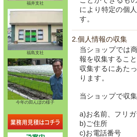
ことができるも
福井支社
により特定の個
す。
2.個人情報の収集
当ショップでは
福島支社
報を収集するこ
収集するにあたっ
ります。
当ショップで収
今年の田んぼの様子
a)お名前、フリ
b)ご住所
c)お電話番号