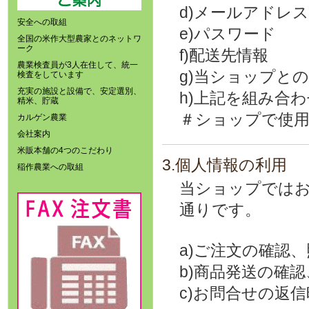
d)メールアドレス
安全への取組
e)パスワード
全国の米作大型農家とのネットワ
ーク
f)配送先情報
農業検査員が3人在住して、統一
g)当ショップと
検査をしています
充実の施設と設備で、安定選別、
h)上記を組み合
精米、貯蔵
＃ショップで使
カルゲン農業
会社案内
米販本舗の4つのこだわり
3.個人情報の利用
稲作農業への取組
当ショップでは
通りです。
a)ご注文の確認
b)商品発送の確
c)お問合せの返信