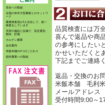
安全への取組
全国の米作大型農家とのネットワ
ーク
農業検査員が3人在住して、統一
検査をしています
品質検査には万
充実の施設と設備で、安定選別、
精米、貯蔵
喜んで返品や商
カルゲン農業
の参考にしたい
会社案内
かせいただくと
米販本舗の4つのこだわり
稲作農業への取組
下記までご連絡
返品・交換のお
米飯本舗 毛利米穀 
メールアドレ
受付時間9:00～