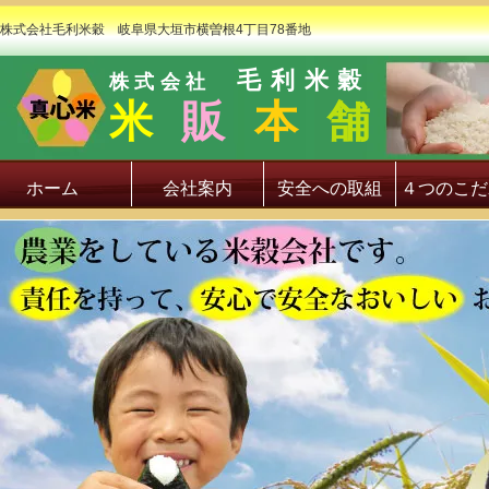
株式会社毛利米穀 岐阜県大垣市横曽根4丁目78番地
毛利米穀
株式会社
米
販
本
舗
ホーム
会社案内
安全への取組
４つのこだ