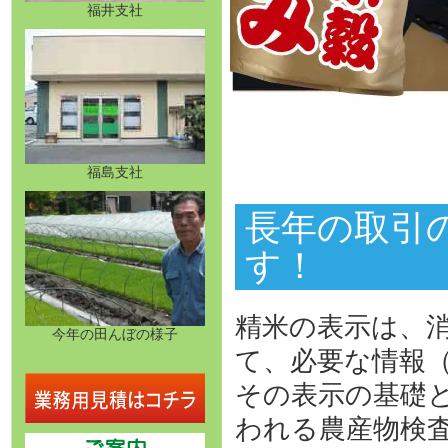
福井支社
福島支社
長年の取引
す！
精米の表示は、
今年の田んぼの様子
て、必要な情報
その表示の基礎
われる農産物検