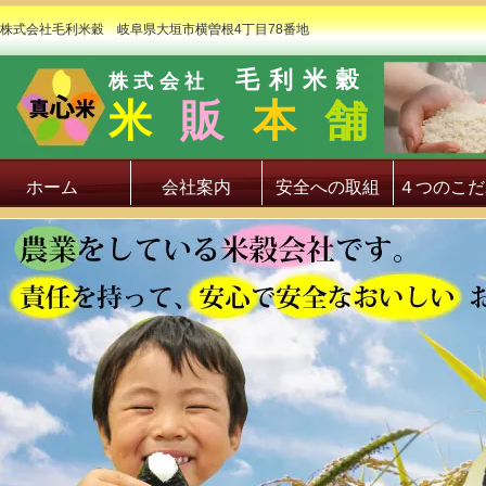
株式会社毛利米穀 岐阜県大垣市横曽根4丁目78番地
毛利米穀
株式会社
米
販
本
舗
ホーム
会社案内
安全への取組
４つのこだ