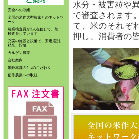
水分・被害粒や
安全への取組
で審査されます
全国の米作大型農家とのネットワ
ーク
て、米のそれぞ
農業検査員が3人在住して、統一
検査をしています
押し、消費者の
充実の施設と設備で、安定選別、
精米、貯蔵
カルゲン農業
会社案内
米販本舗の4つのこだわり
稲作農業への取組