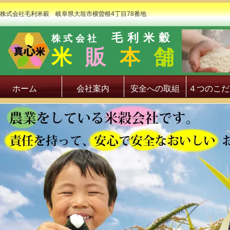
株式会社毛利米穀 岐阜県大垣市横曽根4丁目78番地
毛利米穀
株式会社
米
販
本
舗
ホーム
会社案内
安全への取組
４つのこだ