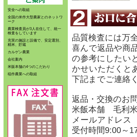
安全への取組
全国の米作大型農家とのネットワ
ーク
農業検査員が3人在住して、統一
検査をしています
品質検査には万
充実の施設と設備で、安定選別、
精米、貯蔵
喜んで返品や商
カルゲン農業
の参考にしたい
会社案内
かせいただくと
米販本舗の4つのこだわり
稲作農業への取組
下記までご連絡
返品・交換のお
米飯本舗 毛利米穀 
メールアドレ
受付時間9:00～