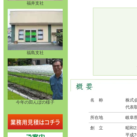
福井支社
福島支社
名 称
株式
今年の田んぼの様子
代表
所在地
岐阜
創 立
昭和
平成