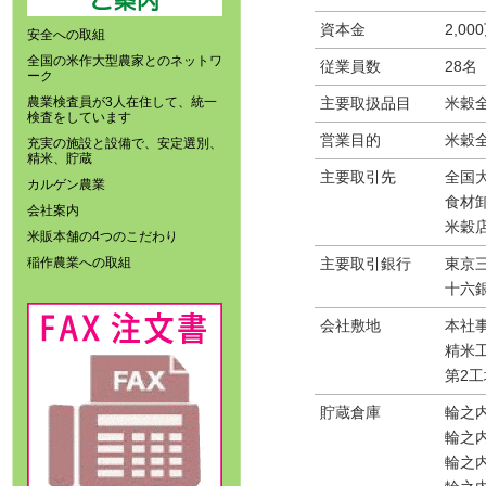
資本金
2,00
安全への取組
全国の米作大型農家とのネットワ
従業員数
28名
ーク
農業検査員が3人在住して、統一
主要取扱品目
米穀
検査をしています
営業目的
米穀
充実の施設と設備で、安定選別、
精米、貯蔵
主要取引先
全国
カルゲン農業
食材
会社案内
米穀
米販本舗の4つのこだわり
稲作農業への取組
主要取引銀行
東京
十六
会社敷地
本社
精米工
第2工
貯蔵倉庫
輪之
輪之
輪之