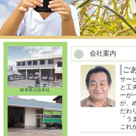
会社案内
ご
サー
と工
岐阜県大垣本社
ーが
が、
だわ
「う
これ