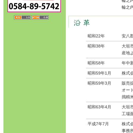
輪之
輪之
昭和22年
安八
昭和38年
大垣
産地
昭和58年
年中
昭和59年1月
株式
昭和59年3月
販売
オート
搗精
昭和63年4月
大垣
工場面
平成7年7月
株式
事務所