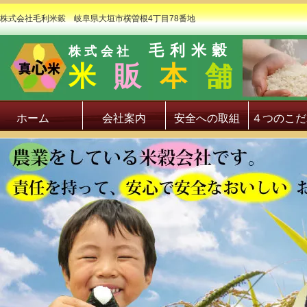
株式会社毛利米穀 岐阜県大垣市横曽根4丁目78番地
毛利米穀
株式会社
米
販
本
舗
ホーム
会社案内
安全への取組
４つのこだ